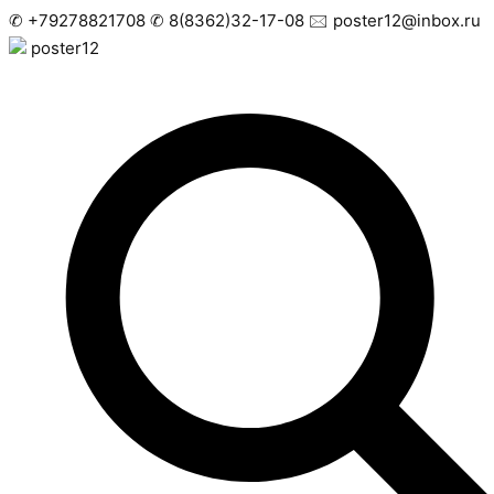
Skip
✆ +79278821708
✆
8(8362)32-17-08
🖂 poster12@inbox.ru
to
poster12
content